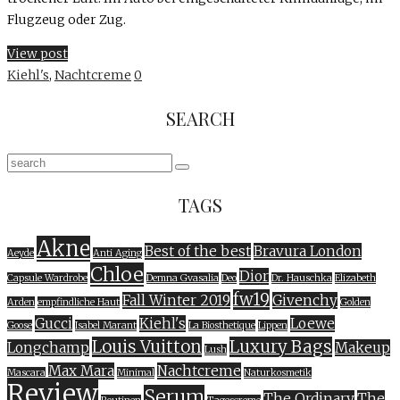
Flugzeug oder Zug.
View post
Kiehl's
,
Nachtcreme
0
SEARCH
TAGS
Akne
Best of the best
Bravura London
Aeyde
Anti Aging
Chloe
Dior
Capsule Wardrobe
Demna Gvasalia
Deo
Dr. Hauschka
Elizabeth
fw19
Fall Winter 2019
Givenchy
Arden
empfindliche Haut
Golden
Gucci
Kiehl's
Loewe
Goose
Isabel Marant
La Biosthetique
Lippen
Louis Vuitton
Luxury Bags
Longchamp
Makeup
Lush
Max Mara
Nachtcreme
Mascara
Minimal
Naturkosmetik
Review
Serum
The Ordinary
The