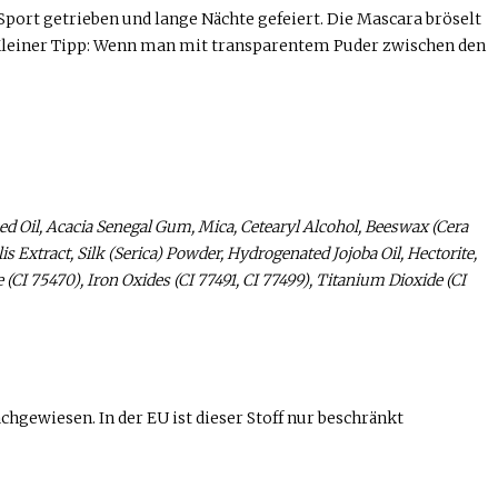
Sport getrieben und lange Nächte gefeiert. Die Mascara bröselt
t. Kleiner Tipp: Wenn man mit transparentem Puder zwischen den
d Oil, Acacia Senegal Gum, Mica, Cetearyl Alcohol, Beeswax (Cera
is Extract, Silk (Serica) Powder, Hydrogenated Jojoba Oil, Hectorite,
CI 75470), Iron Oxides (CI 77491, CI 77499), Titanium Dioxide (CI
chgewiesen. In der EU ist dieser Stoff nur beschränkt