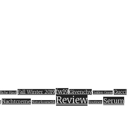
fw19
Fall Winter 2019
Givenchy
Gucci
liche Haut
Golden Goose
Review
Serum
Nachtcreme
l
Naturkosmetik
Routinen