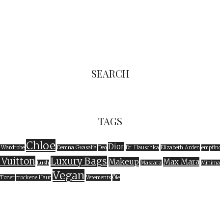
SEARCH
TAGS
Chloe
Dior
 Wardrobe
Demna Gvasalia
Deo
Dr. Hauschka
Elizabeth Arden
empfind
 Vuitton
Luxury Bags
Makeup
Max Mara
Lush
Mascara
Minima
Vegan
Toner
trockene Haut
Vetements
Öle