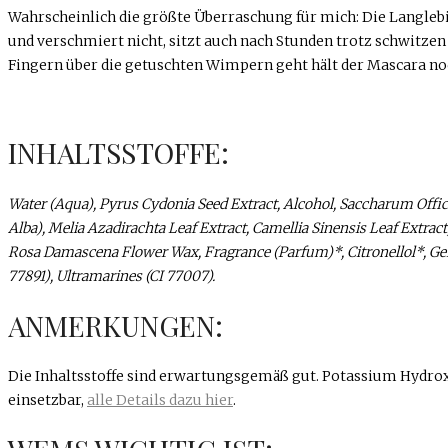
Wahrscheinlich die größte Überraschung für mich: Die Langlebig
und verschmiert nicht, sitzt auch nach Stunden trotz schwitze
Fingern über die getuschten Wimpern geht hält der Mascara noc
INHALTSSTOFFE:
Water (Aqua), Pyrus Cydonia Seed Extract, Alcohol, Saccharum Offic
Alba), Melia Azadirachta Leaf Extract, Camellia Sinensis Leaf Extract,
Rosa Damascena Flower Wax, Fragrance (Parfum)*, Citronellol*, Geran
77891), Ultramarines (CI 77007).
ANMERKUNGEN:
Die Inhaltsstoffe sind erwartungsgemäß gut. Potassium Hydroxide
einsetzbar,
alle Details dazu hier
.