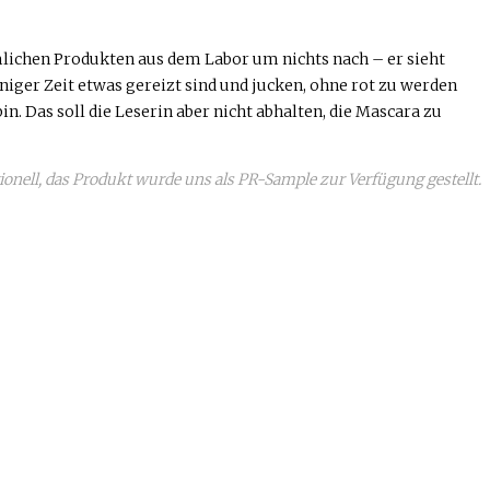
ichen Produkten aus dem Labor um nichts nach – er sieht
niger Zeit etwas gereizt sind und jucken, ohne rot zu werden
in. Das soll die Leserin aber nicht abhalten, die Mascara zu
ktionell, das Produkt wurde uns als PR-Sample zur Verfügung gestellt.