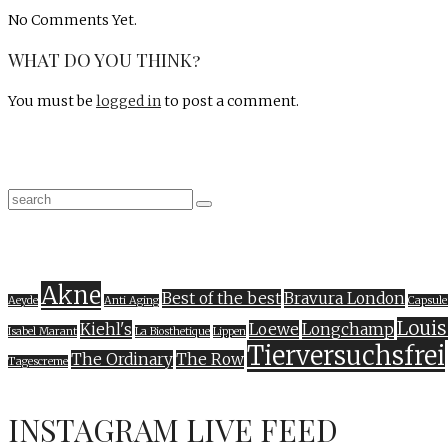
No Comments Yet.
WHAT DO YOU THINK?
You must be
logged in
to post a comment.
Akne
Best of the best
Bravura London
Aeyde
Anti Aging
Capsule
Louis
Kiehl's
Loewe
Longchamp
Isabel Marant
La Biosthetique
Lippen
Tierversuchsfrei
The Ordinary
The Row
Tagescreme
INSTAGRAM LIVE FEED