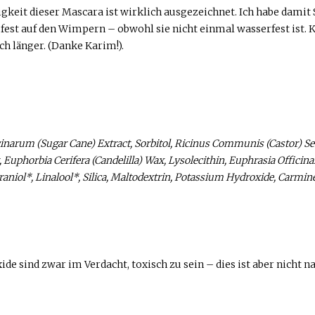
keit dieser Mascara ist wirklich ausgezeichnet. Ich habe damit 
n fest auf den Wimpern – obwohl sie nicht einmal wasserfest is
h länger. (Danke Karim!).
inarum (Sugar Cane) Extract, Sorbitol, Ricinus Communis (Castor) See
 Euphorbia Cerifera (Candelilla) Wax, Lysolecithin, Euphrasia Officinal
iol*, Linalool*, Silica, Maltodextrin, Potassium Hydroxide, Carmine (
 sind zwar im Verdacht, toxisch zu sein – dies ist aber nicht na