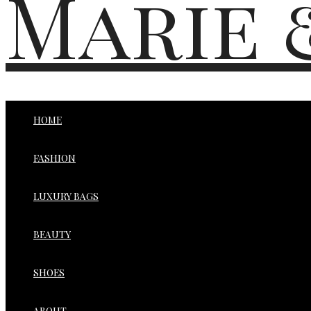
Marie 
HOME
FASHION
LUXURY BAGS
BEAUTY
SHOES
ABOUT